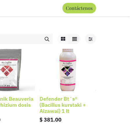
0
Contáctenos
Términos y condiciones
nik Beauveria
Defender Bt´s®
hizium dosis
(Bacillus kurstaki +
Aizawai) 1 lt
0
$
381.00