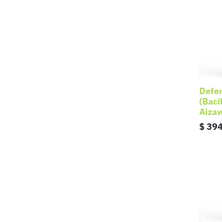
Defe
(Baci
Aizaw
$
394
Inicio