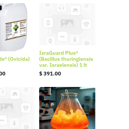
IsraGuard Plus®
de® (Ovicida)
(Bacillus thuringiensis
var. Israelensis) 1 lt
00
$
391.00