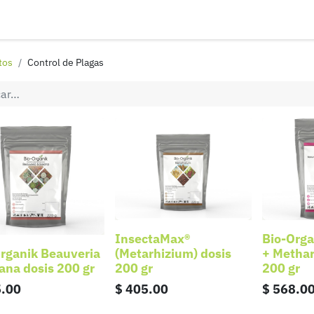
ontáctenos
Distribuidores
Eventos
Aviso de privacidad
tos
Control de Plagas
InsectaMax®
Bio-Orga
rganik Beauveria
(Metarhizium) dosis
+ Methar
ana dosis 200 gr
200 gr
200 gr
.00
$
405.00
$
568.0