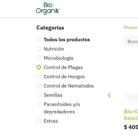
Inicio
Tienda
Nosotros
C
Categorías
Produc
Todos los productos
Nutrición
Microbiología
Control de Plagas
Control de Hongos
Control de Nematodos
Semillas
Parasitoides y/o
Bio-O
depredadores
bassi
Extras
$
405