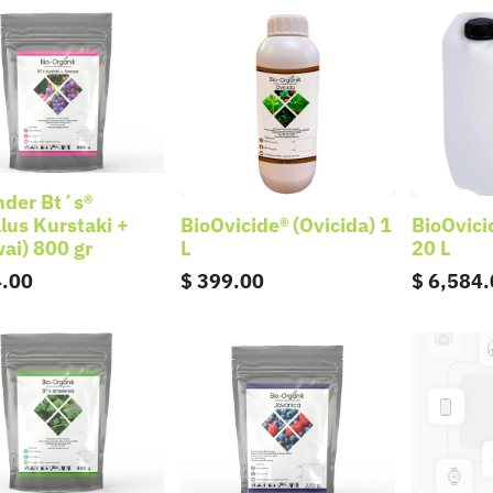
nder Bt´s®
llus Kurstaki +
BioOvicide® (Ovicida) 1
BioOvici
ai) 800 gr
L
20 L
.00
$
399.00
$
6,584.