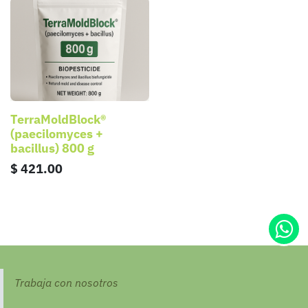
TerraMoldBlock®
(paecilomyces +
bacillus) 800 g
$
421.00
Trabaja con nosotros