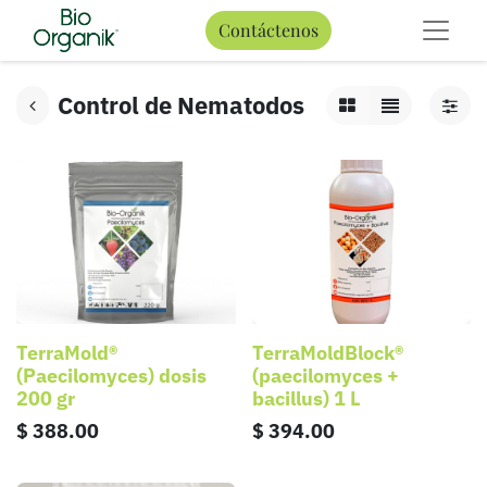
Contáctenos
Control de Nematodos
TerraMold®
TerraMoldBlock®
(Paecilomyces) dosis
(paecilomyces +
200 gr
bacillus) 1 L
$
388.00
$
394.00