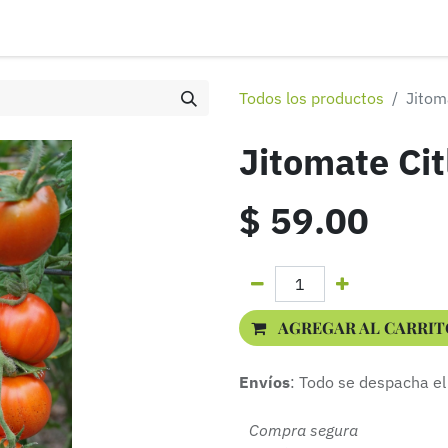
ontáctenos
Distribuidores
Eventos
Aviso de privacidad
Todos los productos
Jitoma
Jitomate Cit
$
59.00
AGREGAR AL CARRIT
Envíos
: Todo se despacha el
Compra segura