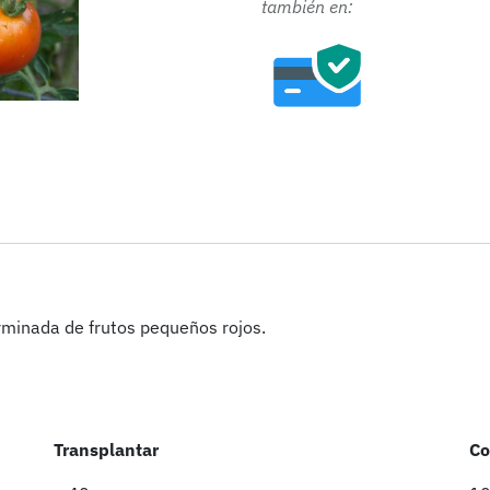
tamb
ién en:
erminada de frutos pequeños rojos.
Transplantar
Co